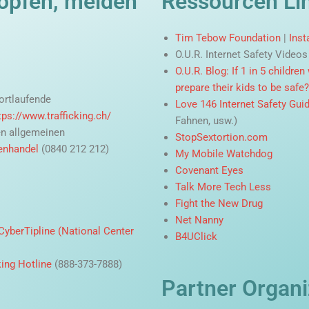
öpfen, melden
Ressourcen Li
Tim Tebow Foundation
|
Ins
O.U.R. Internet Safety Videos
O.U.R. Blog: If 1 in 5 childre
prepare their kids to be safe?
ortlaufende
Love 146 Internet Safety Gui
tps://www.trafficking.ch/
Fahnen, usw.)
en allgemeinen
StopSextortion.com
enhandel
(0840 212 212)
My Mobile Watchdog
Covenant Eyes
Talk More Tech Less
Fight the New Drug
Net Nanny
CyberTipline (National Center
B4UClick
ing Hotline
(888-373-7888)
Partner Organi