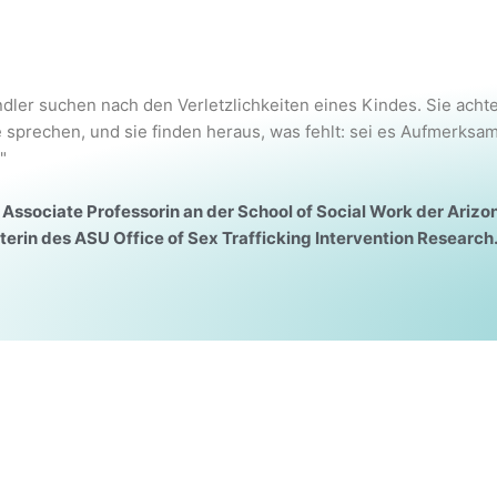
ler suchen nach den Verletzlichkeiten eines Kindes. Sie achte
 sprechen, und sie finden heraus, was fehlt: sei es Aufmerksam
"
 Associate Professorin an der School of Social Work der Arizo
terin des ASU Office of Sex Trafficking Intervention Research