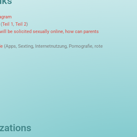
nks
tagram
 (
Teil 1
,
Teil 2
)
n will be solicited sexually online, how can parents
de
(Apps, Sexting, Internetnutzung, Pornografie, rote
zations