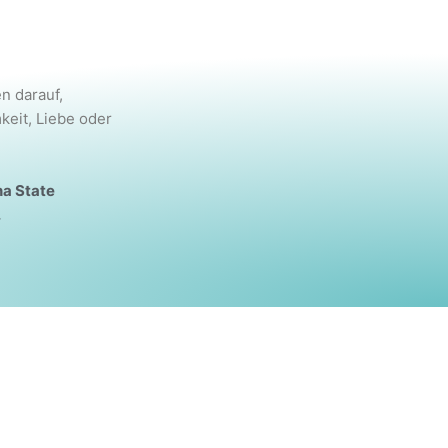
n darauf,
keit, Liebe oder
na State
.